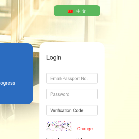
中 文
Login
rogress
Change