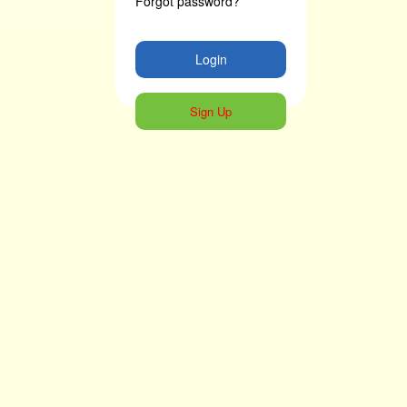
Forgot password?
Login
Sign Up